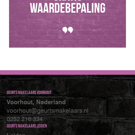
WAARDEBEPALING
Geurts makelaars Voorhout
Voorhout, Nederland
voorhout@geurtsmakelaars.nl
0252 216 334
Geurts makelaars Leiden