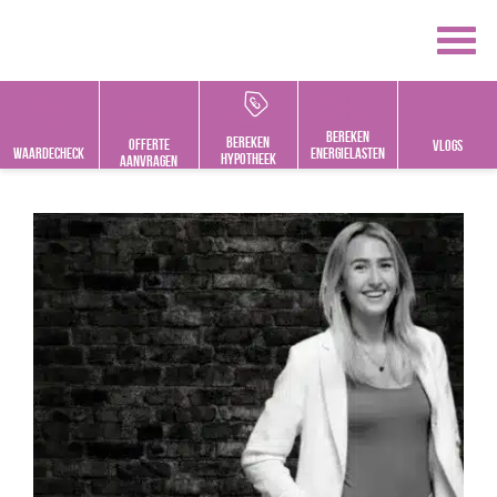
Bereken
bereken
offerte
vlogs
Waardecheck
energielasten
hypotheek
aanvragen