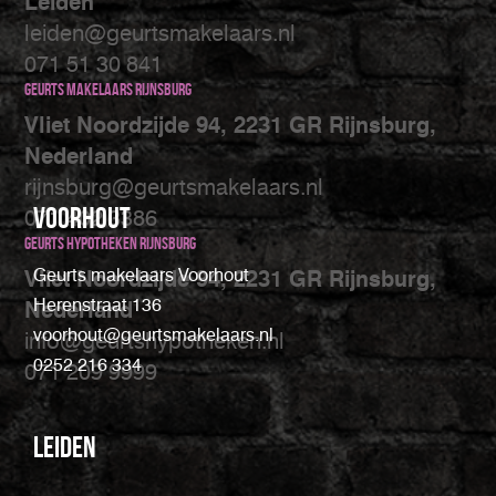
Leiden
leiden@geurtsmakelaars.nl
071 51 30 841
Geurts makelaars Rijnsburg
Vliet Noordzijde 94, 2231 GR Rijnsburg,
Nederland
rijnsburg@geurtsmakelaars.nl
Voorhout
071 402 3386
Geurts Hypotheken Rijnsburg
Geurts makelaars Voorhout
Vliet Noordzijde 94, 2231 GR Rijnsburg,
Herenstraat 136
Nederland
voorhout@geurtsmakelaars.nl
info@geurtshypotheken.nl
0252 216 334
071 209 9999
Leiden