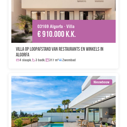
03169 Algorfa · Villa
€ 910.000 k.k.
Villa op loopafstand van restaurants en winkels in
Algorfa
4 slaapk.
3 badk.
317 m²
Zwembad
Nieuwbouw