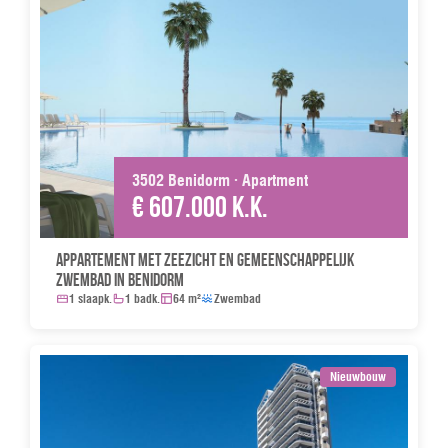
3502 Benidorm · Apartment
€ 607.000 k.k.
Appartement met zeezicht en gemeenschappelijk
zwembad in Benidorm
1 slaapk.
1 badk.
64 m²
Zwembad
Nieuwbouw