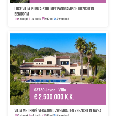
Luxe villa in Ibiza-stijl met panoramisch uitzicht in
Benidorm
5 slaapk.
5 badk.
592 m²
Zwembad
03730 Javea · Villa
€ 2.500.000 k.k.
Villa met privé verwarmd zwembad en zeezicht in Javea
5 slaapk.
4 badk.
400 m²
Zwembad