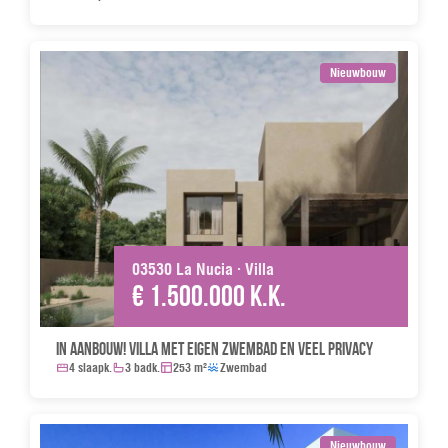
Nieuwbouw
03530 La Nucia · Villa
€ 1.500.000 k.k.
In aanbouw! Villa met eigen zwembad en veel privacy
4 slaapk.
3 badk.
253 m²
Zwembad
Nieuwbouw