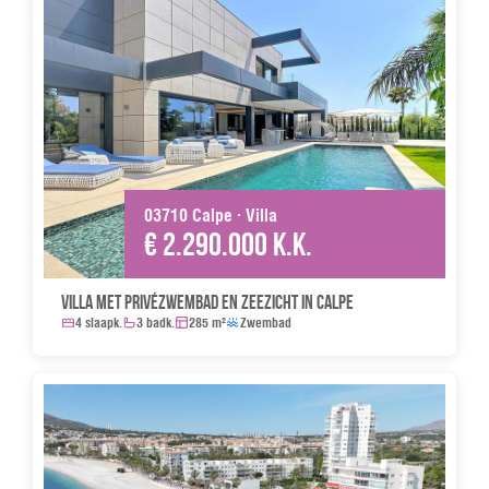
03710 Calpe · Villa
€ 2.290.000 k.k.
Villa met privézwembad en zeezicht in Calpe
4 slaapk.
3 badk.
285 m²
Zwembad