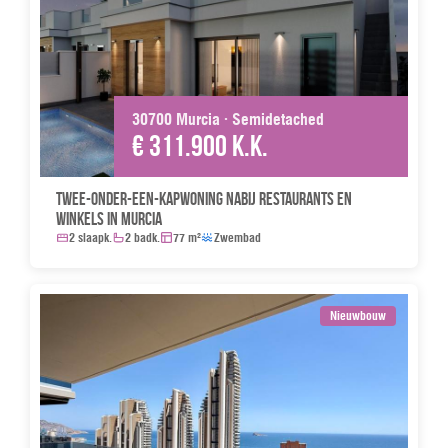
30700 Murcia · Semidetached
€ 311.900 k.k.
Twee-onder-een-kapwoning nabij restaurants en
winkels in Murcia
2 slaapk.
2 badk.
77 m²
Zwembad
Nieuwbouw