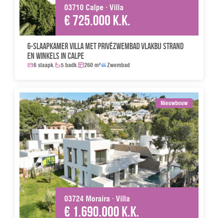
03710 Calpe · Villa
€ 725.000 k.k.
6-slaapkamer Villa met privézwembad vlakbij strand
en winkels in Calpe
6 slaapk.
5 badk.
260 m²
Zwembad
Nieuwbouw
03724 Moraira · Villa
€ 1.690.000 k.k.