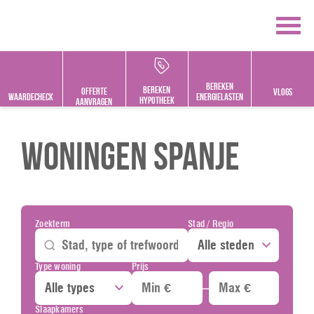
Bereken
bereken
offerte
vlogs
Waardecheck
energielasten
hypotheek
aanvragen
Woningen Spanje
Zoekterm
Stad / Regio
Type woning
Prijs
–
Slaapkamers