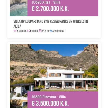
03590 Altea · Villa
€ 2.700.000 k.k.
Villa op loopafstand van restaurants en winkels in
Altea
6 slaapk.
5 badk.
547 m²
Zwembad
03509 Finestrat · Villa
€ 3.500.000 k.k.