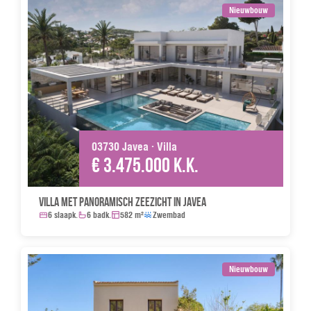
Nieuwbouw
03730 Javea · Villa
€ 3.475.000 k.k.
Villa met panoramisch zeezicht in Javea
6 slaapk.
6 badk.
582 m²
Zwembad
Nieuwbouw