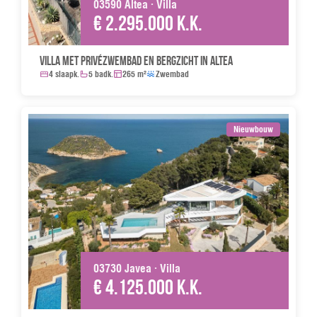
03590 Altea · Villa
€ 2.295.000 k.k.
Villa met privézwembad en bergzicht in Altea
4 slaapk.
5 badk.
265 m²
Zwembad
Nieuwbouw
03730 Javea · Villa
€ 4.125.000 k.k.