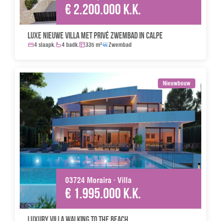
€ 2.200.000 k.k.
Luxe Nieuwe Villa met Privé Zwembad in Calpe
4 slaapk.
4 badk.
335 m²
Zwembad
Nieuwbouw
03724 Moraira · Villa
€ 1.995.000 k.k.
Luxury villa walking to the beach