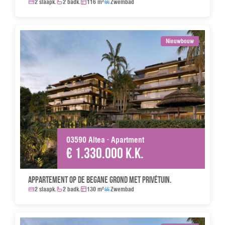
2 slaapk.
2 badk.
116 m²
Zwembad
Nieuwbouw
03590 Altea · Apartment
€ 1.330.000 k.k.
Appartement op de begane grond met privétuin.
2 slaapk.
2 badk.
130 m²
Zwembad