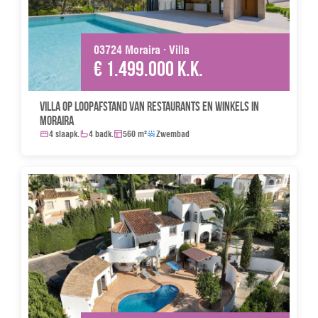
03724 Moraira · Villa
€ 1.499.000 k.k.
Villa op loopafstand van restaurants en winkels in
Moraira
4 slaapk.
4 badk.
560 m²
Zwembad