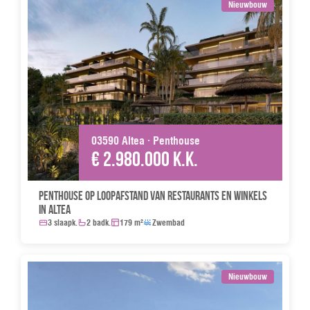
Nieuwbouw
03590 Altea · Penthouse
€ 2.980.000 k.k.
Penthouse op loopafstand van restaurants en winkels
in Altea
3 slaapk.
2 badk.
179 m²
Zwembad
Nieuwbouw