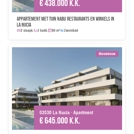
€ 438.000 k.k.
Appartement met tuin nabij restaurants en winkels in
La Nucia
2 slaapk.
2 badk.
80 m²
Zwembad
Nieuwbouw
03530 La Nucia · Apartment
€ 645.000 k.k.