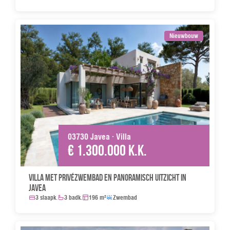
Nieuwbouw
03730 Javea · Villa
€ 1.300.000 k.k.
Villa met privézwembad en panoramisch uitzicht in
Javea
3 slaapk.
3 badk.
196 m²
Zwembad