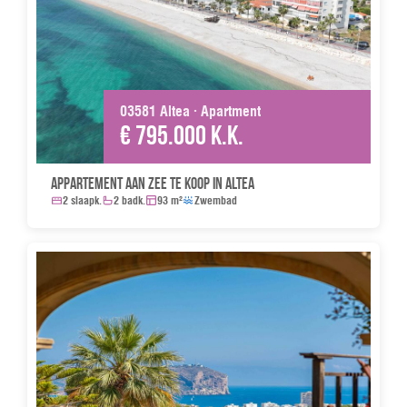
03581 Altea · Apartment
€ 795.000 k.k.
Appartement aan zee te koop in Altea
2 slaapk.
2 badk.
93 m²
Zwembad