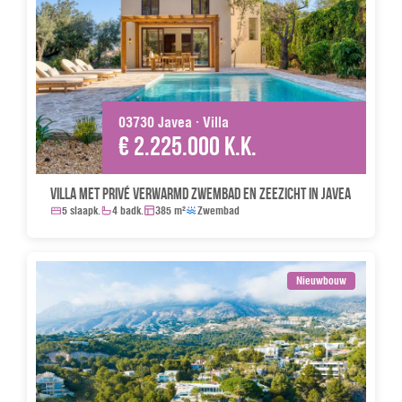
03730 Javea · Villa
€ 2.225.000 k.k.
Villa met privé verwarmd zwembad en zeezicht in Javea
5 slaapk.
4 badk.
385 m²
Zwembad
Nieuwbouw