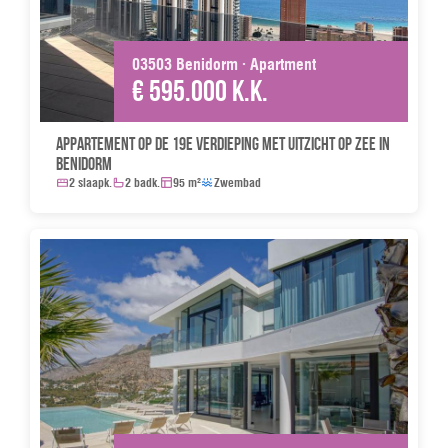
03503 Benidorm · Apartment
€ 595.000 k.k.
Appartement op de 19e verdieping met uitzicht op zee in
Benidorm
2 slaapk.
2 badk.
95 m²
Zwembad