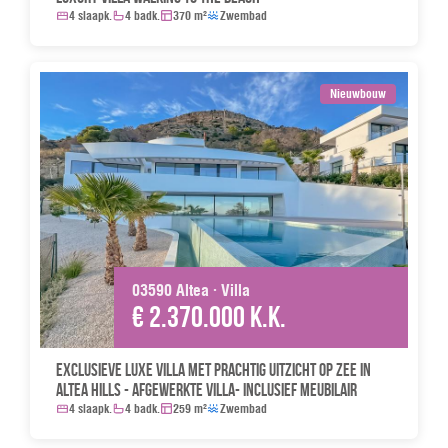
4 slaapk.
4 badk.
370 m²
Zwembad
Nieuwbouw
03590 Altea · Villa
€ 2.370.000 k.k.
Exclusieve luxe villa met prachtig uitzicht op zee in
Altea Hills - Afgewerkte villa- Inclusief meubilair
4 slaapk.
4 badk.
259 m²
Zwembad