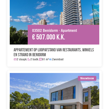
03502 Benidorm · Apartment
€ 507.000 k.k.
Appartement op loopafstand van restaurants, winkels
en strand in Benidorm
2 slaapk.
2 badk.
61 m²
Zwembad
Nieuwbouw