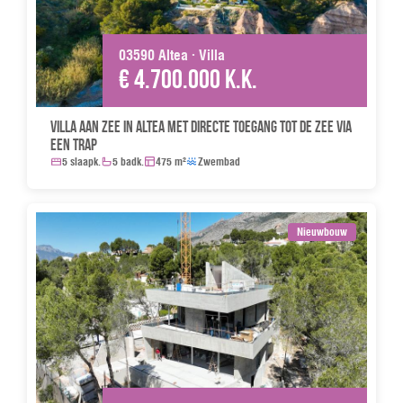
03590 Altea · Villa
€ 4.700.000 k.k.
Villa aan zee in Altea met directe toegang tot de zee via
een trap
5 slaapk.
5 badk.
475 m²
Zwembad
Nieuwbouw