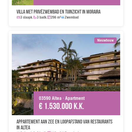
Villa met privézwembad en tuinzicht in Moraira
3 slaapk.
3 badk.
296 m²
Zwembad
Nieuwbouw
03590 Altea · Apartment
€ 1.530.000 k.k.
Appartement aan zee en loopafstand van restaurants
in Altea