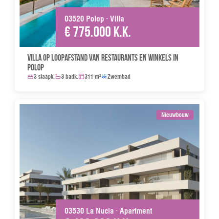
03520 Polop · Villa
€ 775.000 k.k.
Villa op loopafstand van restaurants en winkels in
Polop
3 slaapk.
3 badk.
311 m²
Zwembad
Nieuwbouw
03530 La Nucia · Apartment