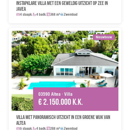
Instapklare villa met een geweldig uitzicht op zee in
Javea
4 slaapk.
4 badk.
368 m²
Zwembad
Nieuwbouw
03590 Altea · Villa
€ 2.150.000 k.k.
Villa met panoramisch uitzicht in een groene wijk van
Altea
5 slaapk.
4 badk.
288 m²
Zwembad