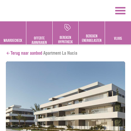
BESCHIKBAAR
Bereken
bereken
offerte
vlogs
Waardecheck
energielasten
hypotheek
aanvragen
Terug naar aanbod
›
Apartment
›
La Nucia