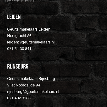
071 209 9999
Leiden
Geurts makelaars Leiden
Hooigracht 86
leiden@geurtsmakelaars.nl
071 51 30 841
Rijnsburg
Geurts makelaars Rijnsburg
Vliet Noordzijde 94
rijnsburg@geurtsmakelaars.nl
071 402 3386