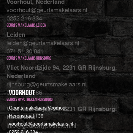
Voorhout, Nederland
voorhout@geurtsmakelaars.nl
0252 216 334
Geurts makelaars Leiden
Leiden
leiden@geurtsmakelaars.nl
071 51 30 841
Geurts makelaars Rijnsburg
Vliet Noordzijde 94, 2231 GR Rijnsburg,
Nederland
rijnsburg@geurtsmakelaars.nl
Voorhout
071 402 3386
Geurts Hypotheken Rijnsburg
Geurts makelaars Voorhout
Vliet Noordzijde 94, 2231 GR Rijnsburg,
Herenstraat 136
Nederland
voorhout@geurtsmakelaars.nl
info@geurtshypotheken.nl
0252 216 334