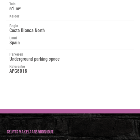
Tuin
51 m²
Kelder
Regio
Costa Blanca North
Land
Spain
Parkeren
Underground parking space
Referentie
APG6018
Geurts makelaars Voorhout