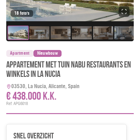
18 foto's
Apartment
Nieuwbouw
Appartement met tuin nabij restaurants en
winkels in La Nucia
03530, La Nucia, Alicante, Spain
€ 438.000 k.k.
Ref: APG6018
Snel overzicht