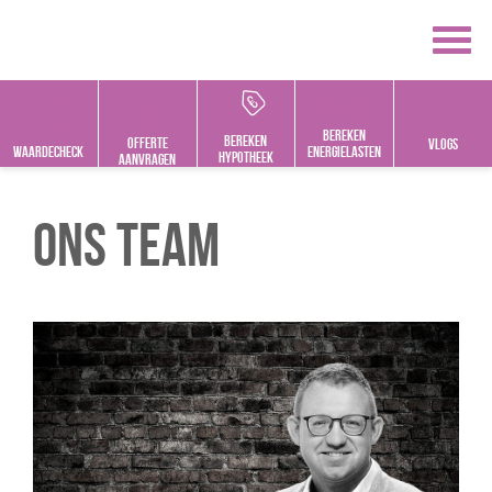
Bereken
bereken
offerte
vlogs
Waardecheck
energielasten
hypotheek
aanvragen
Ons team