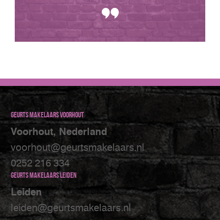
Geurts makelaars Voorhout
Voorhout, Nederland
voorhout@geurtsmakelaars.nl
0252 216 334
Geurts makelaars Leiden
Leiden
leiden@geurtsmakelaars.nl