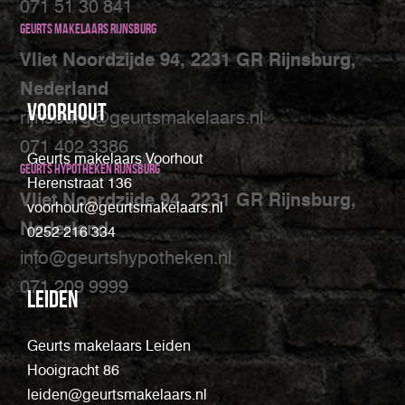
071 51 30 841
Geurts makelaars Rijnsburg
Vliet Noordzijde 94, 2231 GR Rijnsburg,
Nederland
Voorhout
rijnsburg@geurtsmakelaars.nl
071 402 3386
Geurts makelaars Voorhout
Geurts Hypotheken Rijnsburg
Herenstraat 136
Vliet Noordzijde 94, 2231 GR Rijnsburg,
voorhout@geurtsmakelaars.nl
Nederland
0252 216 334
info@geurtshypotheken.nl
071 209 9999
Leiden
Geurts makelaars Leiden
Hooigracht 86
leiden@geurtsmakelaars.nl