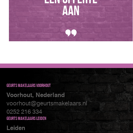
aan
Geurts makelaars Voorhout
Voorhout, Nederland
voorhout@geurtsmakelaars.nl
0252 216 334
Geurts makelaars Leiden
Leiden