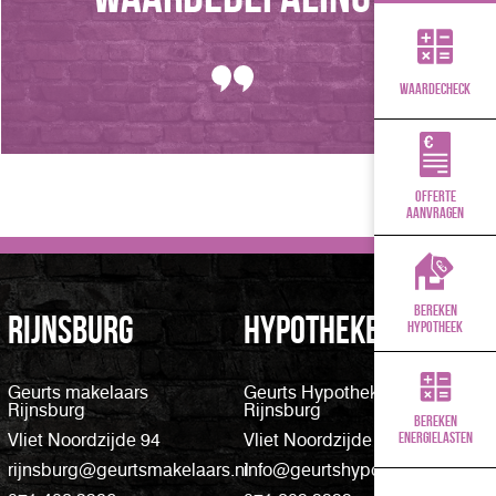
Waardecheck
offerte
aanvragen
bereken
Rijnsburg
Hypotheken
hypotheek
Geurts makelaars
Geurts Hypotheken
Rijnsburg
Rijnsburg
Bereken
energielasten
Vliet Noordzijde 94
Vliet Noordzijde 94
rijnsburg@geurtsmakelaars.nl
info@geurtshypotheken.nl