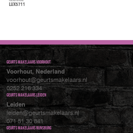
LUX5711
Geurts makelaars Voorhout
Voorhout, Nederland
voorhout@geurtsmakelaars.nl
0252 216 334
Geurts makelaars Leiden
Leiden
leiden@geurtsmakelaars.nl
071 51 30 841
Geurts makelaars Rijnsburg