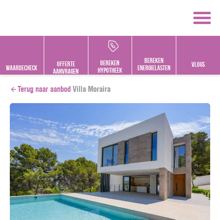
BESCHIKBAAR
Bereken
bereken
offerte
vlogs
Waardecheck
energielasten
hypotheek
aanvragen
Terug naar aanbod
›
Villa
›
Moraira