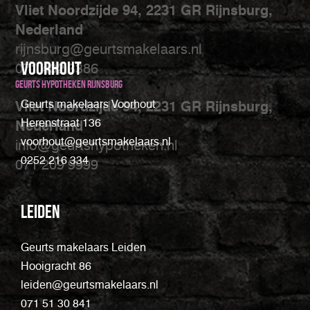
Vliet Noordzijde 94, 2231 GR Rijnsburg,
Nederland
rijnsburg@geurtsmakelaars.nl
Voorhout
071 402 3386
Geurts Hypotheken Rijnsburg
Geurts makelaars Voorhout
Vliet Noordzijde 94, 2231 GR Rijnsburg,
Herenstraat 136
Nederland
voorhout@geurtsmakelaars.nl
info@geurtshypotheken.nl
0252 216 334
071 209 9999
Leiden
Geurts makelaars Leiden
Hooigracht 86
leiden@geurtsmakelaars.nl
071 51 30 841