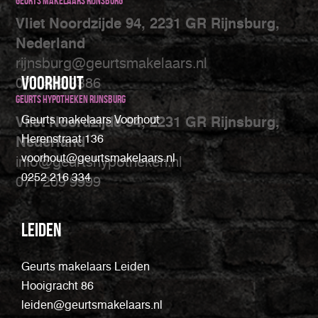
Geurts makelaars Rijnsburg
Vliet Noordzijde 94, 2231 GR Rijnsburg,
Nederland
rijnsburg@geurtsmakelaars.nl
Voorhout
071 402 3386
Geurts Hypotheken Rijnsburg
Geurts makelaars Voorhout
Vliet Noordzijde 94, 2231 GR Rijnsburg,
Herenstraat 136
Nederland
voorhout@geurtsmakelaars.nl
info@geurtshypotheken.nl
0252 216 334
071 209 9999
Leiden
Geurts makelaars Leiden
Hooigracht 86
leiden@geurtsmakelaars.nl