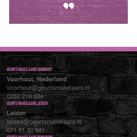
Geurts makelaars Voorhout
Voorhout, Nederland
voorhout@geurtsmakelaars.nl
0252 216 334
Geurts makelaars Leiden
Leiden
leiden@geurtsmakelaars.nl
071 51 30 841