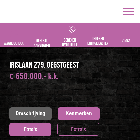
Bereken
bereken
offerte
vlogs
Waardecheck
energielasten
hypotheek
aanvragen
Irislaan 279, OEGSTGEEST
€ 650.000,- k.k.
Omschrijving
Kenmerken
Foto's
Extra's