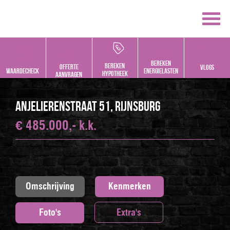
Bereken
bereken
offerte
vlogs
Waardecheck
energielasten
hypotheek
aanvragen
Anjelierenstraat 51, RIJNSBURG
€ 485.000,- k.k.
Omschrijving
Kenmerken
Foto's
Extra's