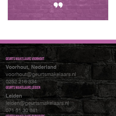
Geurts makelaars Voorhout
Voorhout, Nederland
voorhout@geurtsmakelaars.nl
0252 216 334
Geurts makelaars Leiden
Leiden
leiden@geurtsmakelaars.nl
071 51 30 841