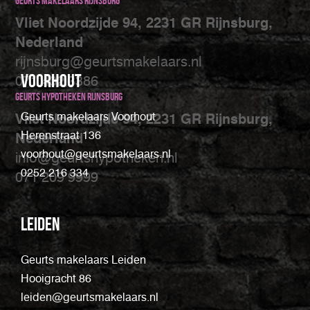
Geurts makelaars Rijnsburg
Vliet Noordzijde 94, 2231 GR Rijnsburg,
Nederland
rijnsburg@geurtsmakelaars.nl
Voorhout
071 402 3386
Geurts Hypotheken Rijnsburg
Geurts makelaars Voorhout
Vliet Noordzijde 94, 2231 GR Rijnsburg,
Herenstraat 136
Nederland
voorhout@geurtsmakelaars.nl
info@geurtshypotheken.nl
0252 216 334
071 209 9999
Leiden
Geurts makelaars Leiden
Hooigracht 86
leiden@geurtsmakelaars.nl