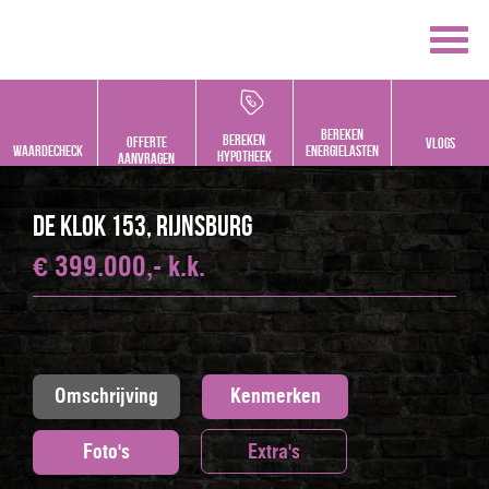
Bereken
bereken
offerte
vlogs
Waardecheck
energielasten
hypotheek
aanvragen
De Klok 153, RIJNSBURG
€ 399.000,- k.k.
Omschrijving
Kenmerken
Foto's
Extra's