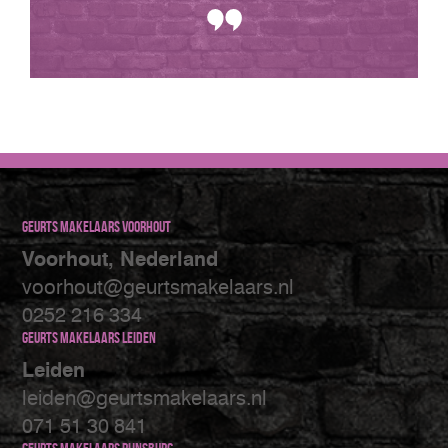
Geurts makelaars Voorhout
Voorhout, Nederland
voorhout@geurtsmakelaars.nl
0252 216 334
Geurts makelaars Leiden
Leiden
leiden@geurtsmakelaars.nl
071 51 30 841