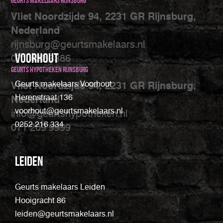
Geurts makelaars Rijnsburg
Vliet Noordzijde 94, 2231 GR Rijnsburg,
Nederland
rijnsburg@geurtsmakelaars.nl
Voorhout
071 402 3386
Geurts Hypotheken Rijnsburg
Geurts makelaars Voorhout
Vliet Noordzijde 94, 2231 GR Rijnsburg,
Herenstraat 136
Nederland
voorhout@geurtsmakelaars.nl
info@geurtshypotheken.nl
0252 216 334
071 209 9999
Leiden
Geurts makelaars Leiden
Hooigracht 86
leiden@geurtsmakelaars.nl