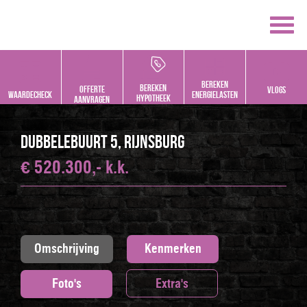
Bereken
bereken
offerte
vlogs
Waardecheck
energielasten
hypotheek
aanvragen
Dubbelebuurt 5, RIJNSBURG
€ 520.300,- k.k.
Omschrijving
Kenmerken
Foto's
Extra's