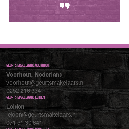
Geurts makelaars Voorhout
Voorhout, Nederland
voorhout@geurtsmakelaars.nl
0252 216 334
Geurts makelaars Leiden
Leiden
leiden@geurtsmakelaars.nl
071 51 30 841