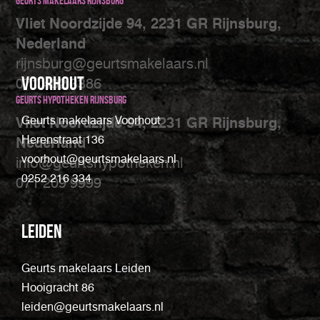
Geurts makelaars Rijnsburg
Vliet Noordzijde 94, 2231 GR Rijnsburg,
Nederland
rijnsburg@geurtsmakelaars.nl
Voorhout
071 402 3386
Geurts Hypotheken Rijnsburg
Geurts makelaars Voorhout
Vliet Noordzijde 94, 2231 GR Rijnsburg,
Herenstraat 136
Nederland
voorhout@geurtsmakelaars.nl
info@geurtshypotheken.nl
0252 216 334
071 209 9999
Leiden
Geurts makelaars Leiden
Hooigracht 86
leiden@geurtsmakelaars.nl