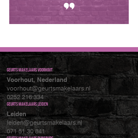
Geurts makelaars Voorhout
Voorhout, Nederland
voorhout@geurtsmakelaars.nl
0252 216 334
Geurts makelaars Leiden
Leiden
leiden@geurtsmakelaars.nl
071 51 30 841