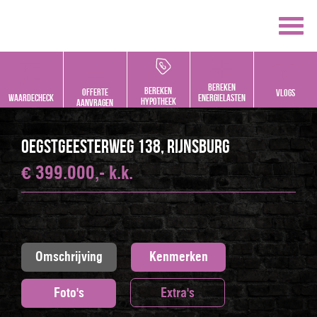
Bereken
bereken
offerte
vlogs
Waardecheck
energielasten
hypotheek
aanvragen
Oegstgeesterweg 138, RIJNSBURG
€ 399.000,- k.k.
Omschrijving
Kenmerken
Foto's
Extra's