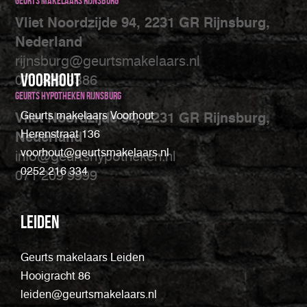
Geurts makelaars Rijnsburg
Vliet Noordzijde 94, 2231 GR Rijnsburg,
Nederland
rijnsburg@geurtsmakelaars.nl
Voorhout
071 402 3386
Geurts Hypotheken Rijnsburg
Geurts makelaars Voorhout
Vliet Noordzijde 94, 2231 GR Rijnsburg,
Herenstraat 136
Nederland
voorhout@geurtsmakelaars.nl
info@geurtshypotheken.nl
0252 216 334
071 209 9999
Leiden
Geurts makelaars Leiden
Hooigracht 86
leiden@geurtsmakelaars.nl