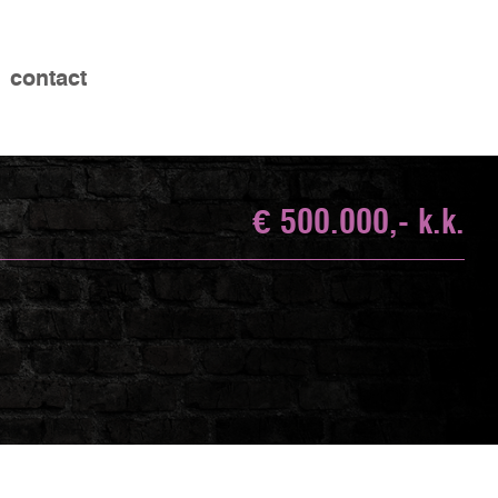
contact
€ 500.000,- k.k.