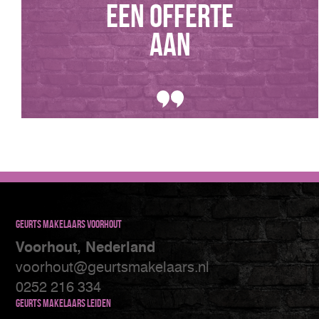
een offerte
aan
Geurts makelaars Voorhout
Voorhout, Nederland
voorhout@geurtsmakelaars.nl
0252 216 334
Geurts makelaars Leiden