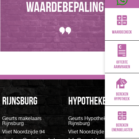
WAARDEBEPALING
Waardecheck
offerte
aanvragen
bereken
Rijnsburg
Hypotheken
hypotheek
Geurts makelaars
Geurts Hypotheken
Rijnsburg
Rijnsburg
Bereken
energielasten
Vliet Noordzijde 94
Vliet Noordzijde 94