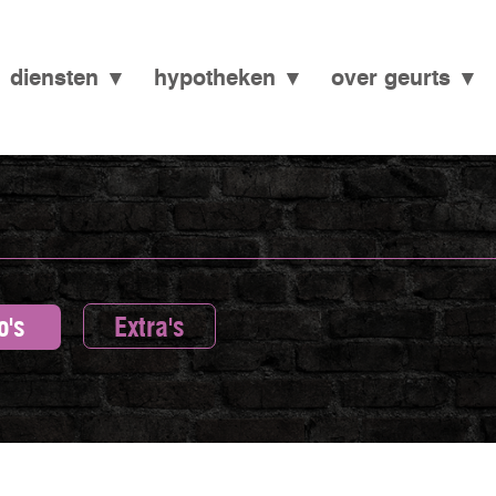
diensten
hypotheken
over geurts
o's
Extra's