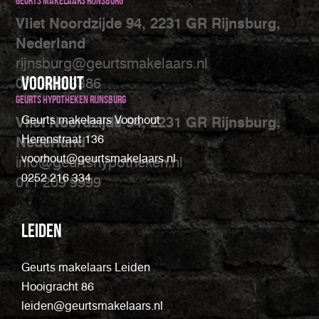
Geurts makelaars Rijnsburg
Vliet Noordzijde 94, 2231 GR Rijnsburg,
Nederland
rijnsburg@geurtsmakelaars.nl
Voorhout
071 402 3386
Geurts Hypotheken Rijnsburg
Geurts makelaars Voorhout
Vliet Noordzijde 94, 2231 GR Rijnsburg,
Herenstraat 136
Nederland
voorhout@geurtsmakelaars.nl
info@geurtshypotheken.nl
0252 216 334
071 209 9999
Leiden
Geurts makelaars Leiden
Hooigracht 86
leiden@geurtsmakelaars.nl