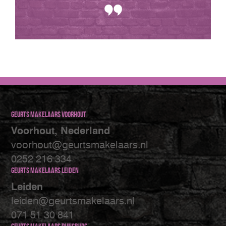
Geurts makelaars Voorhout
Voorhout, Nederland
voorhout@geurtsmakelaars.nl
0252 216 334
Geurts makelaars Leiden
Leiden
leiden@geurtsmakelaars.nl
071 51 30 841