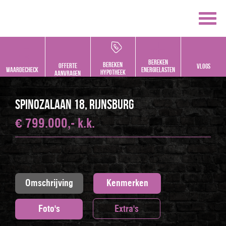
Bereken
bereken
offerte
vlogs
Waardecheck
energielasten
hypotheek
aanvragen
Spinozalaan 18, RIJNSBURG
€ 799.000,- k.k.
Omschrijving
Kenmerken
Foto's
Extra's