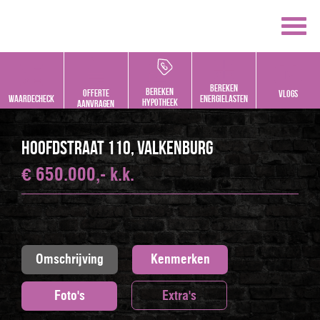
Bereken
bereken
offerte
vlogs
Waardecheck
energielasten
hypotheek
aanvragen
Hoofdstraat 110, VALKENBURG
€ 650.000,- k.k.
Omschrijving
Kenmerken
Foto's
Extra's