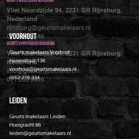
Geurts makelaars Rijnsburg
Vliet Noordzijde 94, 2231 GR Rijnsburg,
Nederland
rijnsburg@geurtsmakelaars.nl
Voorhout
071 402 3386
Geurts Hypotheken Rijnsburg
Geurts makelaars Voorhout
Vliet Noordzijde 94, 2231 GR Rijnsburg,
Herenstraat 136
Nederland
voorhout@geurtsmakelaars.nl
info@geurtshypotheken.nl
0252 216 334
071 209 9999
Leiden
Geurts makelaars Leiden
Hooigracht 86
leiden@geurtsmakelaars.nl