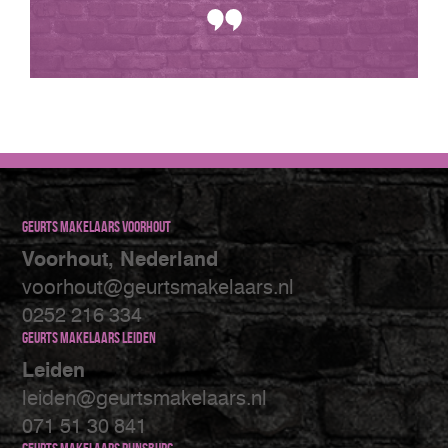
Geurts makelaars Voorhout
Voorhout, Nederland
voorhout@geurtsmakelaars.nl
0252 216 334
Geurts makelaars Leiden
Leiden
leiden@geurtsmakelaars.nl
071 51 30 841