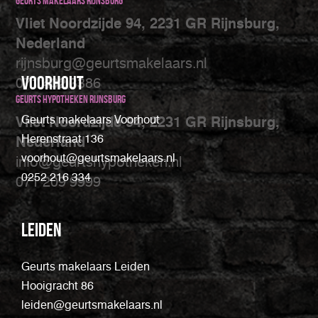
Geurts makelaars Rijnsburg
Vliet Noordzijde 94, 2231 GR Rijnsburg,
Nederland
rijnsburg@geurtsmakelaars.nl
Voorhout
071 402 3386
Geurts Hypotheken Rijnsburg
Geurts makelaars Voorhout
Vliet Noordzijde 94, 2231 GR Rijnsburg,
Herenstraat 136
Nederland
voorhout@geurtsmakelaars.nl
info@geurtshypotheken.nl
0252 216 334
071 209 9999
Leiden
Geurts makelaars Leiden
Hooigracht 86
leiden@geurtsmakelaars.nl