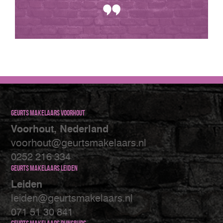
Geurts makelaars Voorhout
Voorhout, Nederland
voorhout@geurtsmakelaars.nl
0252 216 334
Geurts makelaars Leiden
Leiden
leiden@geurtsmakelaars.nl
071 51 30 841