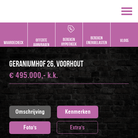
Bereken
bereken
offerte
vlogs
Waardecheck
energielasten
hypotheek
aanvragen
Geraniumhof 26, VOORHOUT
€ 495.000,- k.k.
Omschrijving
Kenmerken
Foto's
Extra's