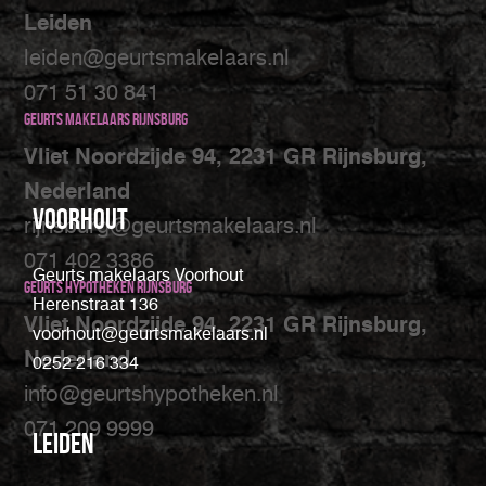
Leiden
leiden@geurtsmakelaars.nl
071 51 30 841
Geurts makelaars Rijnsburg
Vliet Noordzijde 94, 2231 GR Rijnsburg,
Nederland
Voorhout
rijnsburg@geurtsmakelaars.nl
071 402 3386
Geurts makelaars Voorhout
Geurts Hypotheken Rijnsburg
Herenstraat 136
Vliet Noordzijde 94, 2231 GR Rijnsburg,
voorhout@geurtsmakelaars.nl
Nederland
0252 216 334
info@geurtshypotheken.nl
071 209 9999
Leiden