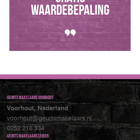
WAARDEBEPALING
Geurts makelaars Voorhout
Voorhout, Nederland
voorhout@geurtsmakelaars.nl
0252 216 334
Geurts makelaars Leiden