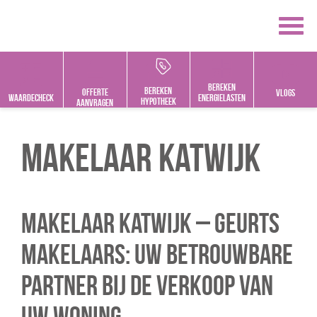
Bereken
bereken
offerte
vlogs
Waardecheck
energielasten
hypotheek
aanvragen
Makelaar Katwijk
Makelaar Katwijk – Geurts
Makelaars: Uw Betrouwbare
Partner bij de Verkoop van
uw Woning