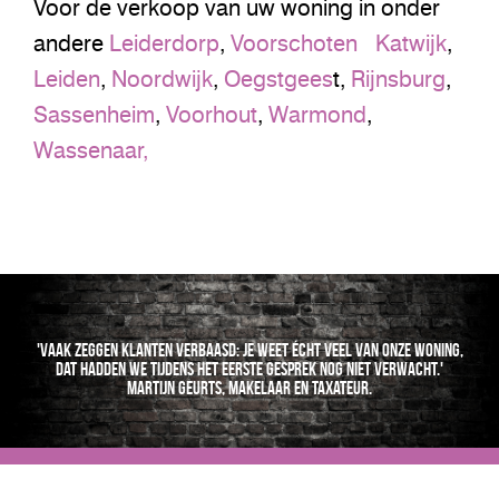
Voor de verkoop van uw woning in onder
andere
Leiderdorp
,
Voorschoten
Katwijk
,
Leiden
,
Noordwijk
,
Oegstgees
t,
Rijnsburg
,
Sassenheim
,
Voorhout
,
Warmond
,
Wassenaar,
'Vaak zeggen klanten verbaasd: je weet écht veel van onze woning,
dat hadden we tijdens het eerste gesprek nog niet verwacht.'
Martijn Geurts, makelaar en taxateur.